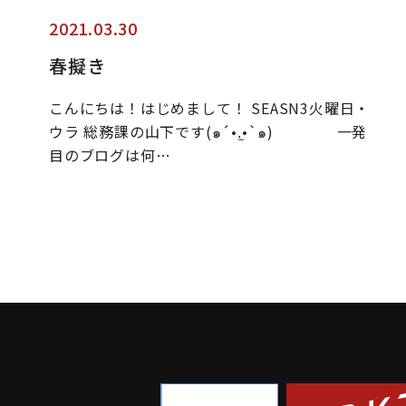
2021.03.30
春擬き
こんにちは！はじめまして！ SEASN3火曜日・
ウラ 総務課の山下です(๑´•.̫•`๑) 一発
目のブログは何…