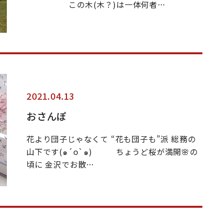
この木(木？)は一体何者…
2021.04.13
おさんぽ
花より団子じゃなくて “花も団子も”派 総務の
山下です(๑´o`๑) ちょうど桜が満開🌸の
頃に 金沢でお散…