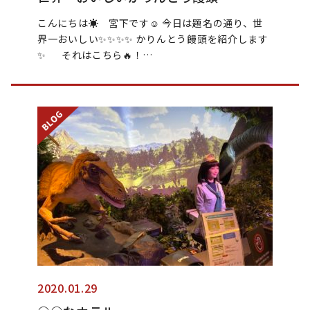
こんにちは☀ 宮下です☺ 今日は題名の通り、世
界一おいしい✨✨✨✨ かりんとう饅頭を紹介します
✨ それはこちら🔥！…
2020.01.29