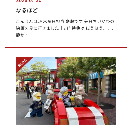
2026.07.30
なるほど
こんばんは🌙 木曜日担当 齋藤です 先日ちいかわの
映画を見に行きました│ε:)⁾⁾ 特典は ほうほう、、、
静か…