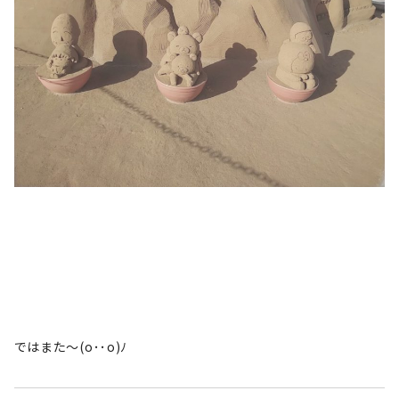
ではまた〜(o･･o)ﾉ