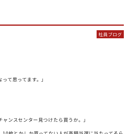
社員ブログ
なって思ってます。」
チャンスセンター見つけたら買うか。」
、10枚とかしか買ってない人が高額当選に当たってるら