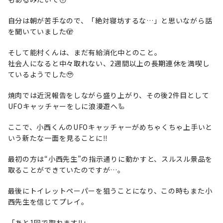
自分は朝が苦手なので、「絶対寝坊するな…」と思いながら話
を聞いていました🫣
そして能村くんは、まだ有給消化中とのこと。
社会人になると中々取れない、2週間以上の長期連休を満喫し
ているようでした🥹
焼肉では近況報告をしながら盛り上がり、その後2件目として
UFOキャッチャーをしに浪漫遊へ🦾
ここで、小西くんのUFOキャッチャーがめちゃくちゃ上手いと
いう新たな一面を見ることに‼️
最初の方は“小西先生”の指示通りに動かすと、スルスル景品を
取ることができていたのですが…。
最後にトイレットペーパーを狙うことになり、この時もまた小
西先生を信じてプレイ。
「あと1回で取れます‼️」