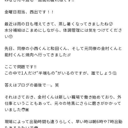
金曜日担当、西出です！！
最近は雨の日も増えてきて、蒸し暑くなってきましたね🥵
水分補給はこまめにしながら、体調管理には気をつけてくださ
い🥺
先日、同僚の小西くんと和田くん、そして元同僚の金村くんと
能村くんと焼肉へ行ってきました🍖
ここで問題です‼️
この中で1人だけ“半端もの”がいるのですが、誰でしょう🤔
答えはブログの最後で…。笑
それはさておき、金村くんは新しい職場で働き始めており、外
仕事ということもあって、元々の地黒にさらに磨きがかかって
いました🧑🏾
現場によって出勤時間も違うらしく、早い時は朝6時や7時出勤
もあるみたいで😳