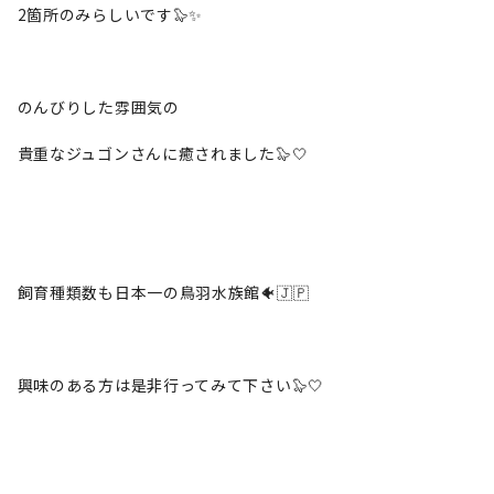
2箇所のみらしいです🦭✨
のんびりした雰囲気の
貴重なジュゴンさんに癒されました🦭🤍
飼育種類数も日本一の鳥羽水族館🐠🇯🇵
興味のある方は是非行ってみて下さい🦭🤍