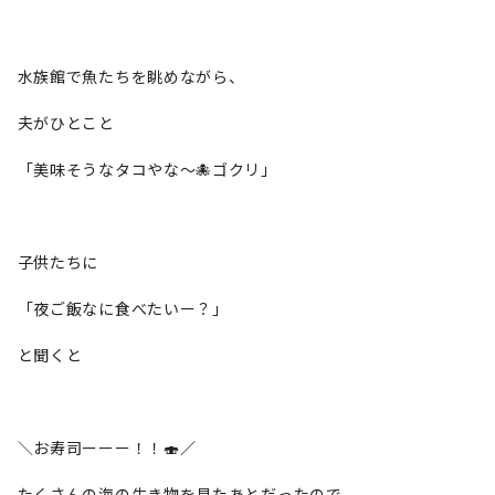
水族館で魚たちを眺めながら、
夫がひとこと
「美味そうなタコやな〜🐙ゴクリ」
子供たちに
「夜ご飯なに食べたいー？」
と聞くと
＼お寿司ーーー！！🍣
／
たくさんの海の生き物を見たあとだったので