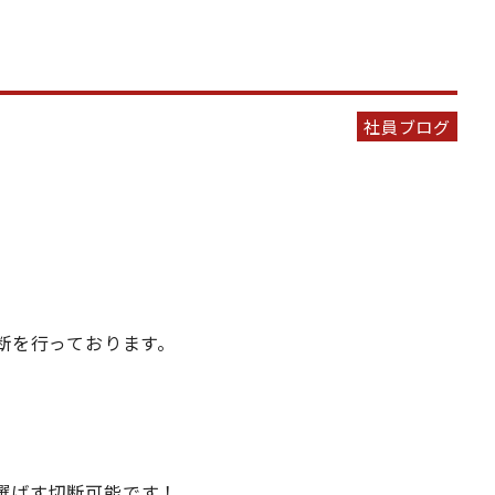
社員ブログ
断を行っております。
選ばす切断可能です！