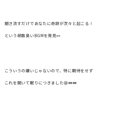
聞き流すだけであなたに奇跡が次々と起こる！
という胡散臭いBGMを発見👀
こういうの嫌いじゃないので、特に期待をせず
これを聞いて眠りにつきました😪💤💤