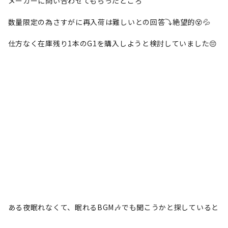
メーカーに問い合わせてもらったところ
数量限定の為さすがに再入荷は難しいとの回答⤵️絶望的😵💦
仕方なく在庫残り1本のG1を購入しようと検討していました😔
ある夜眠れなくて、眠れるBGM🎶でも聞こうかと探していると