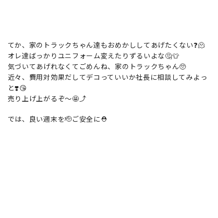
てか、家のトラックちゃん達もおめかししてあげたくない❓🫠
オレ達ばっかりユニフォーム変えたりずるいよな🤔👕
気づいてあげれなくてごめんね、家のトラックちゃん🥺
近々、費用対効果だしてデコっていいか社長に相談してみよっ
と❣️😘
売り上げ上がるぞ〜🤩⤴️
では、良い週末を🫡ご安全に⛑️