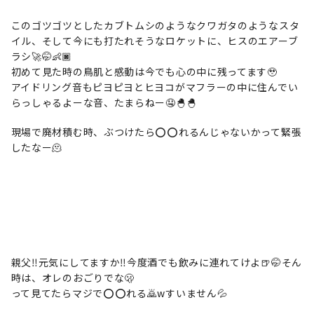
このゴツゴツとしたカブトムシのようなクワガタのようなスタ
イル、そして今にも打たれそうなロケットに、ヒスのエアーブ
ラシ🚀🤭👶🏿
初めて見た時の鳥肌と感動は今でも心の中に残ってます🥹
アイドリング音もピヨピヨとヒヨコがマフラーの中に住んでい
らっしゃるよーな音、たまらねー🤤🐣🐣
現場で廃材積む時、ぶつけたら⭕️⭕️れるんじゃないかって緊張
したなー🫠
親父‼️元気にしてますか‼️今度酒でも飲みに連れてけよ🍺🤭そん
時は、オレのおごりでな🫢
って見てたらマジで⭕️⭕️れる🙇wすいません💦