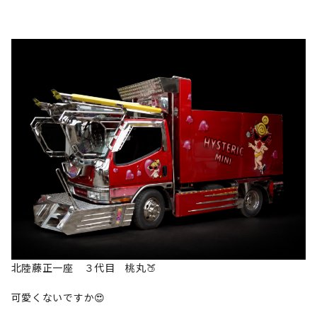
北陸藤正一座 ３代目 桃丸🍑
可愛くないですか😍