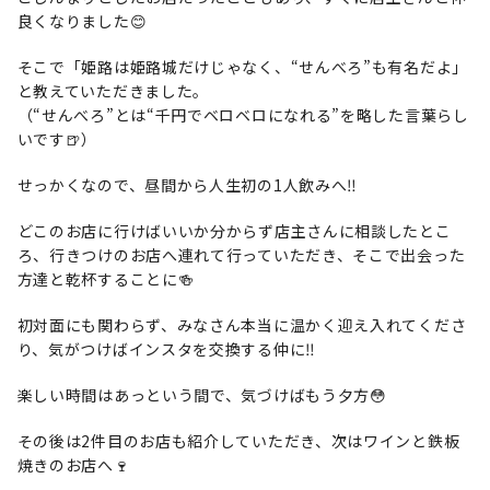
良くなりました😊
そこで「姫路は姫路城だけじゃなく、“せんべろ”も有名だよ」
と教えていただきました。
（“せんべろ”とは“千円でベロベロになれる”を略した言葉らし
いです🍺）
せっかくなので、昼間から人生初の1人飲みへ‼️
どこのお店に行けばいいか分からず店主さんに相談したとこ
ろ、行きつけのお店へ連れて行っていただき、そこで出会った
方達と乾杯することに🍻
初対面にも関わらず、みなさん本当に温かく迎え入れてくださ
り、気がつけばインスタを交換する仲に‼️
楽しい時間はあっという間で、気づけばもう夕方😳
その後は2件目のお店も紹介していただき、次はワインと鉄板
焼きのお店へ🍷