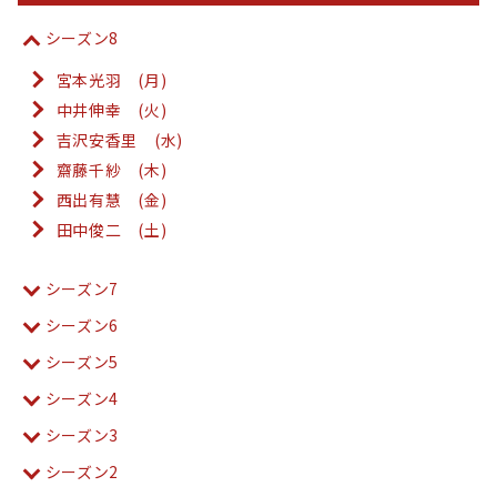
シーズン8
宮本光羽 (月)
中井伸幸 (火)
吉沢安香里 (水)
齋藤千紗 (木)
西出有慧 (金)
田中俊二 (土)
シーズン7
シーズン6
シーズン5
シーズン4
シーズン3
シーズン2