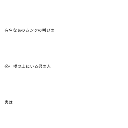
有名なあのムンクの叫びの
😱←橋の上にいる男の人
実は…