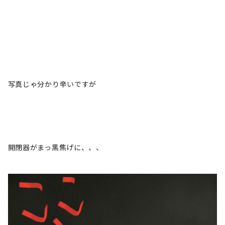
写真じゃ分かり辛いですが
開閉器がまっ黒焦げに、、、