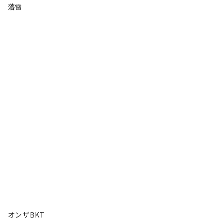
落雷
オンザBKT