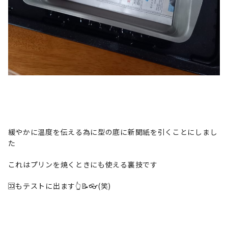
緩やかに温度を伝える為に型の底に新聞紙を引くことにしまし
た
これはプリンを焼くときにも使える裏技です
🈁️もテストに出ます👆📝👓️(笑)