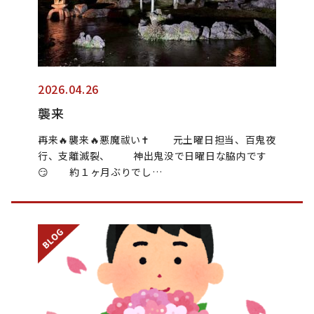
2026.04.26
襲来
再来🔥襲来🔥悪魔祓い✝️ 元土曜日担当、百鬼夜
行、支離滅裂、 神出鬼没で日曜日な脇内です
😏 約１ヶ月ぶりでし…