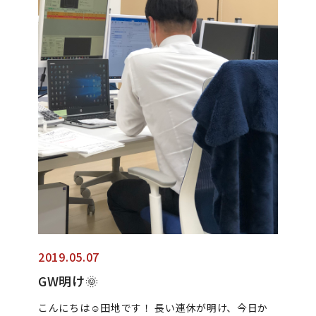
2019.05.07
GW明け🌞
こんにちは☺︎︎田地です！ 長い連休が明け、今日か