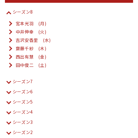
シーズン8
宮本光羽 (月)
中井伸幸 (火)
吉沢安香里 (水)
齋藤千紗 (木)
西出有慧 (金)
田中俊二 (土)
シーズン7
シーズン6
シーズン5
シーズン4
シーズン3
シーズン2