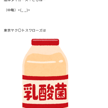
（中略）<(_ _)>
東京ヤク〇トスワローズは