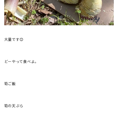
大量です😊
どーやって食べよ。
筍ご飯
筍の天ぷら