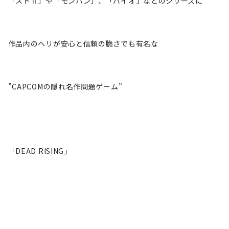
「ストⅡ」や「モンハン」、「バイオ」などのシリーズに
作品内のヘリが安心と信頼の脆さでも有名な
”CAPCOMの隠れ名作問題ゲーム”
「DEAD RISING」