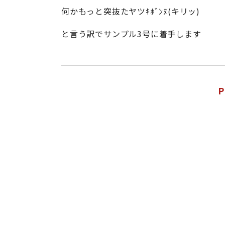
何かもっと突抜たヤツｷﾎﾞﾝﾇ(キリッ)
と言う訳でサンプル3号に着手します
P