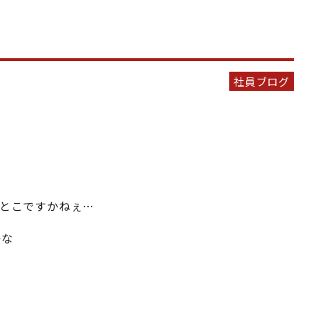
社員ブログ
てとこですかねぇ…
かな