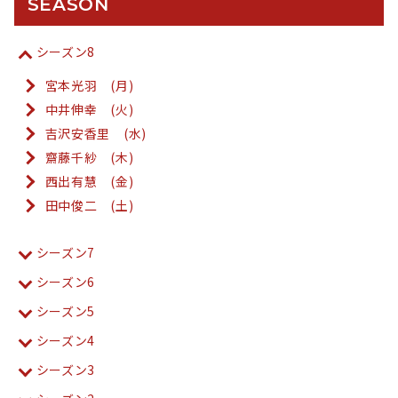
SEASON
シーズン8
宮本光羽 (月)
中井伸幸 (火)
吉沢安香里 (水)
齋藤千紗 (木)
西出有慧 (金)
田中俊二 (土)
シーズン7
シーズン6
シーズン5
シーズン4
シーズン3