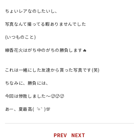
ちょいレアなのしたいし、
写真なんて撮ってる暇ありませんでした
(いつものこと)
線香花火はがち中のがちの勝負します🔥
これは一緒にした友達から貰った写真です(笑)
ちなみに、勝負には、
今回は惨敗しました〜🥵🥵🥵
あー、夏最高( ᷇࿁ ᷆ )💯
PREV
NEXT