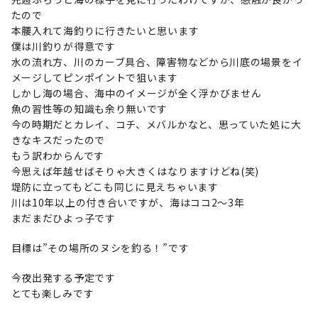
たので
本腰入れて海釣りに行きたいと思います
僕は川釣りが得意です
水の流れ方、川のカーブ具合、障害物などから川底の場景をイ
メージしてピンポイントで狙います
しかし海の場合、海中のイメージが全く浮かびません
魚の習性等の知識も余り無いです
今の時期だとカレイ、コチ、メバルかなと、思っていた処に大
きなキスだったので
もう訳わからんです
今思えば年越せばそりゃ大きくはなりますけどね(笑)
堤防に立ってもどこも同じに見えちゃいます
川は10年以上の付き合いですが、海はココ2～3年
まだまだひよっ子です
目標は”その場所のヌシを釣る！”です
今夜出発する予定です
とても楽しみです