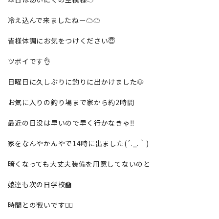
冷え込んで来ましたねー☁️☁️
皆様体調にお気をつけください😇
ツボイです👌
日曜日に久しぶりに釣りに出かけました🐶
お気に入りの釣り場まで家から約2時間
最近の日没は早いので早く行かなきゃ‼️
家をなんやかんやで14時に出ました(´._.｀)
暗くなっても大丈夫装備を用意してないのと
娘達も次の日学校🏫
時間との戦いです🏃‍♂️