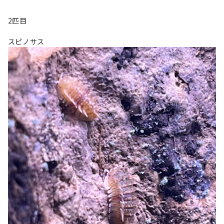
2匹目
スピノサス