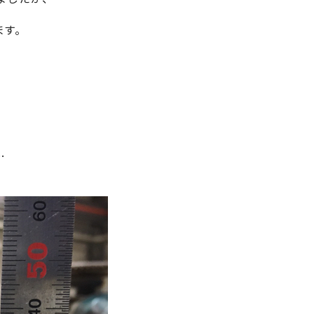
ます。
、
…