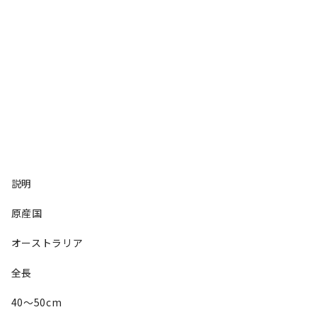
説明
原産国
オーストラリア
全長
40〜50cm