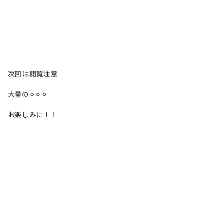
次回は閲覧注意
大量の⚪︎⚪︎⚪︎
お楽しみに！！