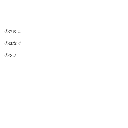
①きのこ
②はなげ
③ツノ