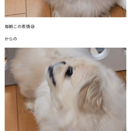
毎朝この表情😅
からの