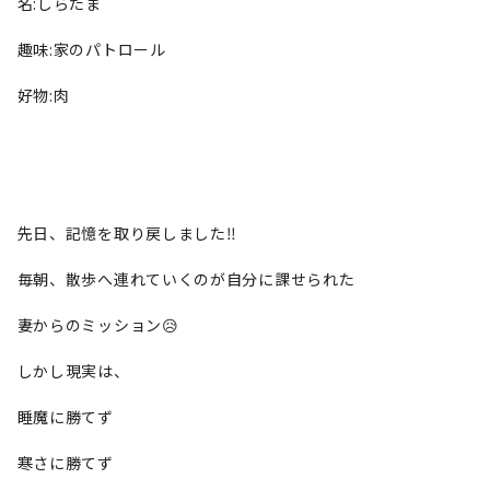
名:しらたま
趣味:家のパトロール
好物:肉
先日、記憶を取り戻しました‼️
毎朝、散歩へ連れていくのが自分に課せられた
妻からのミッション😥
しかし現実は、
睡魔に勝てず
寒さに勝てず