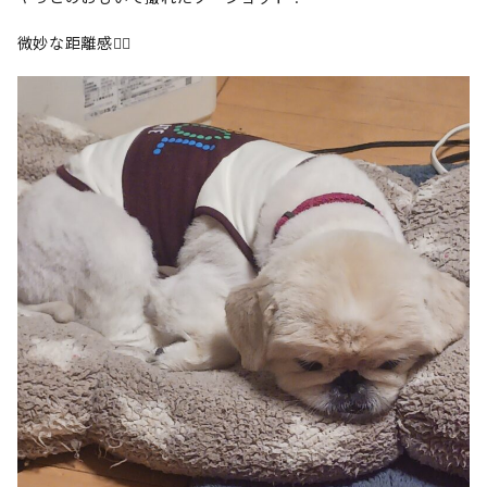
微妙な距離感😮‍💨