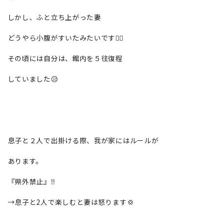
しかし、ふと立ち上がった妻
どうやら小腹がすいたみたいです😮‍💨
その頃には自分は、館内を５往復程
していました😥
息子と２人で出掛ける際、我が家にはルールが
あります。
『県外禁止』‼️
→息子と2人で楽しむと妻は怒ります💢