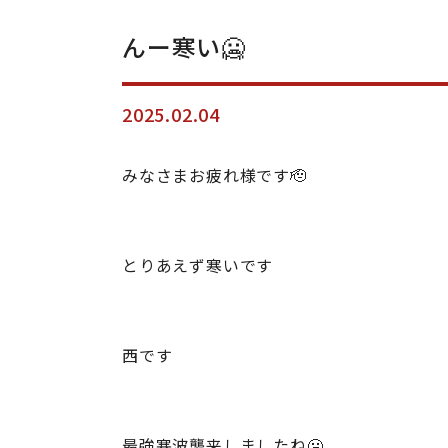
んー寒い🥶
2025.02.04
みなさまお疲れ様です🫡
とりあえず寒いです
西です
最強寒波襲来しましたね🥶