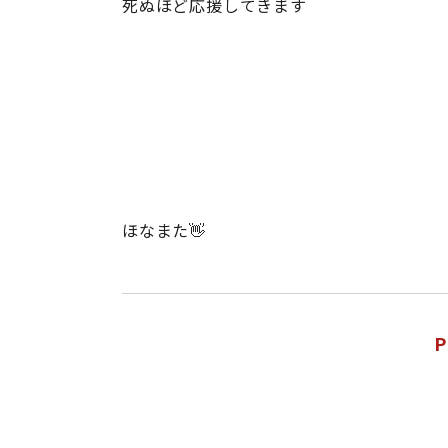
死ぬほど応援してきます
ほなまた👋
P