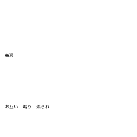
毎週
お互い 煽り 煽られ