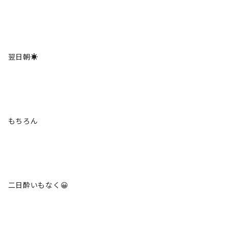
翌日朝☀️
もちろん
二日酔いもなく😀