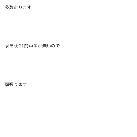
多数走ります
まだ秋G1的中🎯が無いので
頑張ります