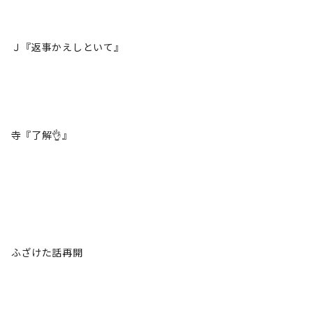
Ｊ『返事かえしといて』
寺『了解👌』
ふざけた話再開