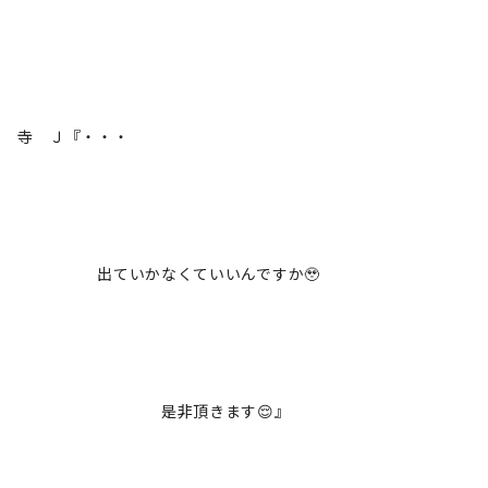
寺 Ｊ『・・・
出ていかなくていいんですか🥹
是非頂きます😌』