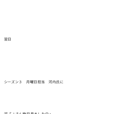
翌日
シーズン３ 月曜日担当 河内氏に
河『Ｊさん昨日見ました😃』