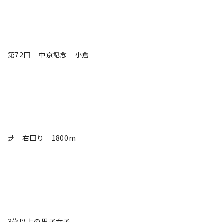
第72回 中京記念 小倉
芝 右回り 1800m
3歳以上の男子女子