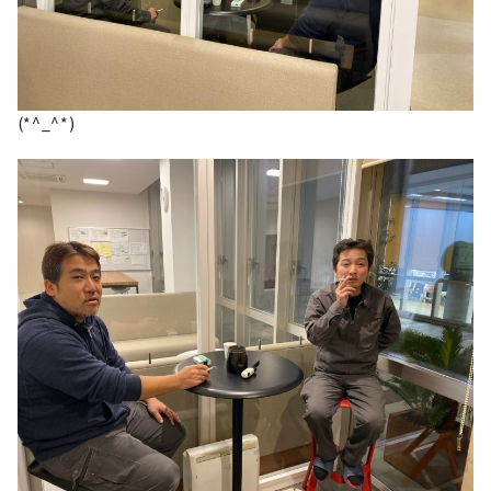
(*^_^*)