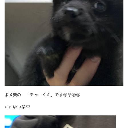
ポメ柴の 「チャニくん」です🥺🥺🥺🥺
かわゆい😭♡