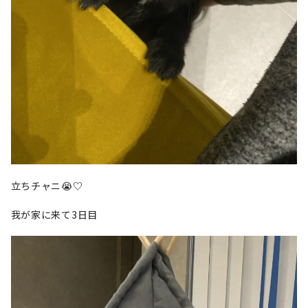
立ちチャニ😭♡
我が家に来て3日目