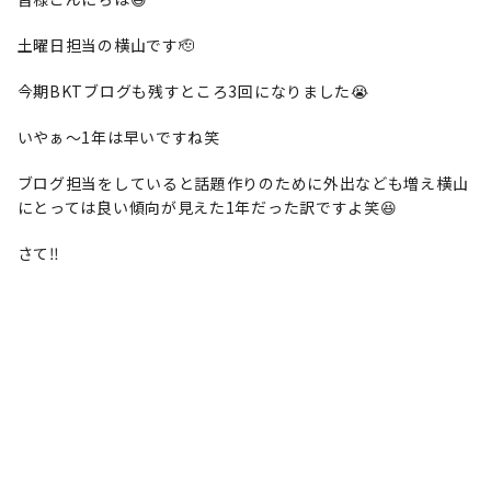
土曜日担当の横山です🫡
今期BKTブログも残すところ3回になりました😭
いやぁ〜1年は早いですね笑
ブログ担当をしていると話題作りのために外出なども増え横山
にとっては良い傾向が見えた1年だった訳ですよ笑😆
さて‼️