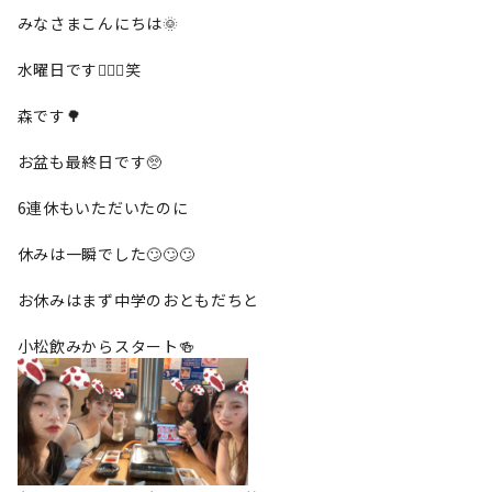
みなさまこんにちは🌞
水曜日です🙋🏻‍♀️笑
森です🌳
お盆も最終日です🥺
6連休もいただいたのに
休みは一瞬でした🙄🙄🙄
お休みはまず中学のおともだちと
小松飲みからスタート🍻