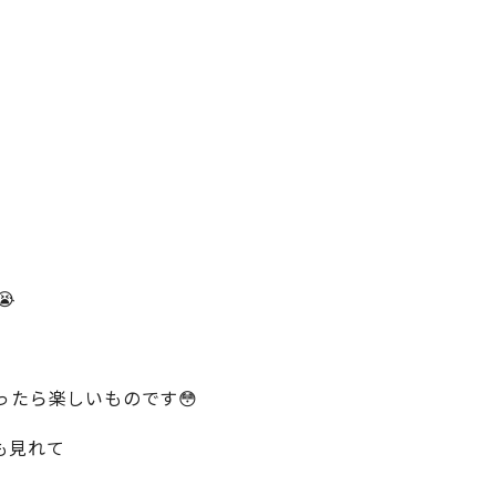
😭
ったら楽しいものです😳
も見れて