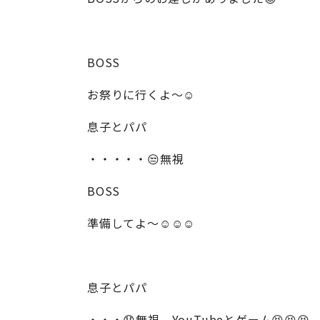
BOSS
お祭りに行くよ〜☺️
息子とパパ
・・・・・😒無視
BOSS
準備してよ〜☺️☺️☺️
息子とパパ
・・・😟無視 YouTubeとゲーム😆😆😆