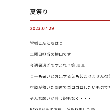
夏祭り
2023.07.29
皆様こんにちは☺️
土曜日担当の横山です
今週暑過ぎですよね？笑😵‍💫😵‍💫
こーも暑いと外出する気も起こりません😟
空調が効いた部屋でゴロゴロしたいものです
そんな願いが叶う訳もなく・・・
BOSSからのお達しがありました😟