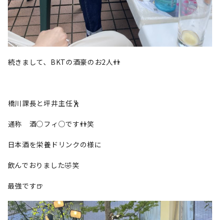
続きまして、BKTの酒豪のお2人👬
橋川課長と坪井主任🕺
通称 酒○フィ○です👬笑
日本酒を栄養ドリンクの様に
飲んでおりました🤣笑
最強です🍺