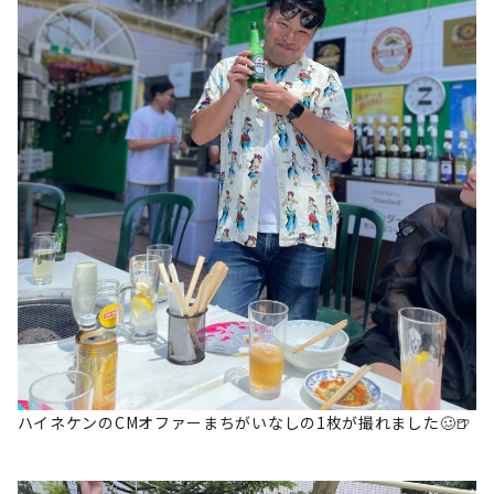
ハイネケンのCMオファーまちがいなしの1枚が撮れました🥴🍺