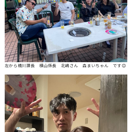
左から橋川課長 横山係長 北嶋さん 森まいちゃん です😊