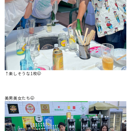
↑楽しそうな1枚🤭
美男美女たち🤭