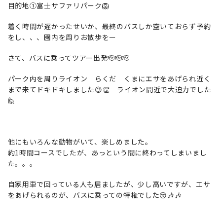
目的地①富士サファリパーク🦁
着く時間が遅かったせいか、最終のバスしか空いておらず予約
をし、、、園内を周りお散歩をー
さて、バスに乗ってツアー出発🫡🫡🫡
パーク内を周りライオン らくだ くまにエサをあげられ近く
まで来てドキドキしました😉👏 ライオン間近で大迫力でした
🙋
他にもいろんな動物がいて、楽しめました。
約1時間コースでしたが、あっという間に終わってしまいまし
た。。。
自家用車で回っている人も居ましたが、少し高いですが、エサ
をあげられるのが、バスに乗っての特権でした😚🎶🎶