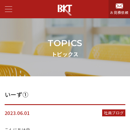
お見積依頼
TOPICS
トピックス
いーず①
2023.06.01
社員ブログ
こんにちは😆