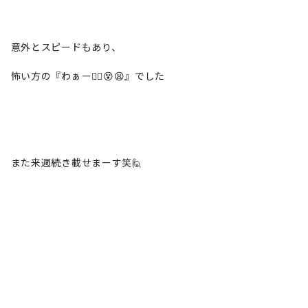
意外とスピードもあり、
怖い方の『わぁー😵‍💫😵😫』でした
また来週続き載せまーす笑🙋