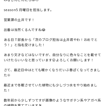
season5 月曜日を担当します。
営業課の土井です！
出番は当然くるんですね😂
ある日Ｔ部長から「次のブログ担当は土井君やわ！おめでと
う！」と指名受けました！
あまり文才などはないですが、自分なりに色々なことを載せて
いけたらいいなと思っています😮よろしくお願いします！
さて、最近日中はとても暖かくなりだいぶ春ぽくなってきまし
た🌞
最近まで冬眠させていた植物にも少しづつ水をやり始めまし
た！
数年前から少しずつですが画像のようなサボテン系やアガベ系
の植物を育てています🪴