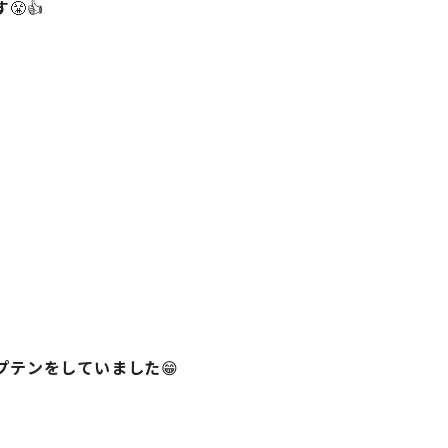
す
😤👍
プテンをしていました
😁