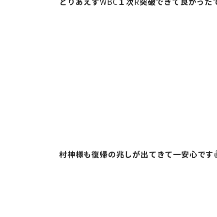
とりあえず
WBC
１次
R
突破できて良かった
村神様も復帰の兆しが出てきて一安心です