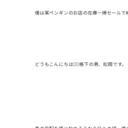
僕は某ペンギンのお店の在庫一掃セールで約
どうもこんにちは🙋‍♂️格下の男、松岡です。