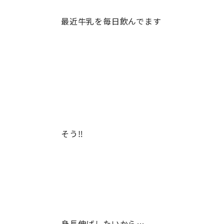
最近牛乳を毎日飲んでます
そう‼️
身長伸ばしたいから…