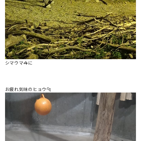
シマウマ🦓に
お疲れ気味のヒョウ🐆