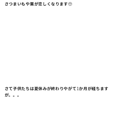
さつまいもや栗が恋しくなります
🥺
さて子供たちは夏休みが終わりやがて
1
か月が経ちます
が。。。