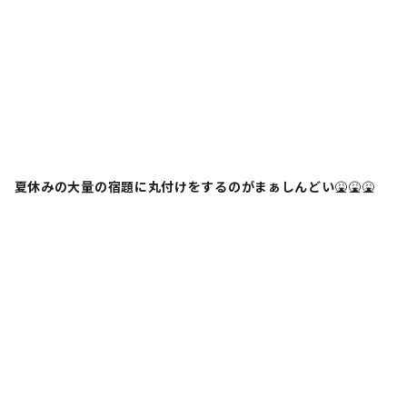
夏休みの大量の宿題に丸付けをするのがまぁしんどい
🤮🤮🤮