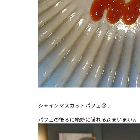
シャインマスカットパフェ😍↓
パフェの後ろに絶妙に隠れる森まいまいw