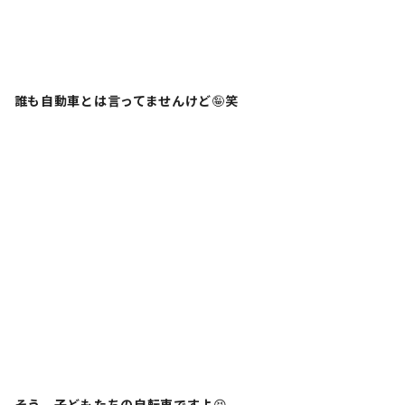
誰も自動車とは言ってませんけど
🤪
笑
そう、子どもたちの自転車ですよ
😆