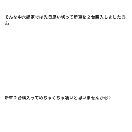
そんな中六郷家では先日思い切って新車を２台購入しました
😍
👍
新車２台購入ってめちゃくちゃ凄いと思いませんか
😆❔