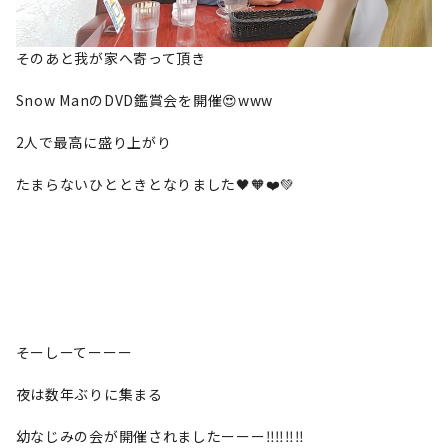
そのあと我が家へ寄って頂き
Snow ManのDVD鑑賞会を開催😍www
2人で最高に盛り上がり
たまらないひとときとなりました🖤🧡❤️💚
そーしーてーーー
夜は数年ぶりに集まる
幼なじみの会が開催されましたーーー‼‼‼‼