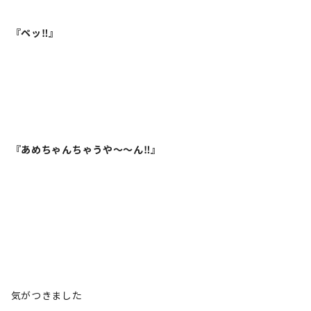
『ペッ‼️』
『あめちゃんちゃうや～～ん‼️』
気がつきました