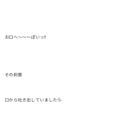
お口へ～～～ぽいっ❗
その刹那
口から吐き出していました💦